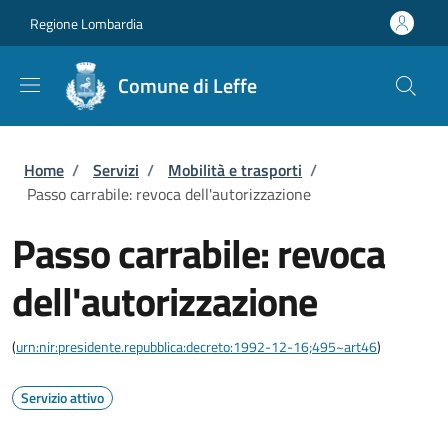
Salta al contenuto principale
Skip to footer content
Regione Lombardia
Comune di Leffe
Briciole di pane
Home
/
Servizi
/
Mobilità e trasporti
/
Passo carrabile: revoca dell'autorizzazione
Passo carrabile: revoca
dell'autorizzazione
(
urn:nir:presidente.repubblica:decreto:1992-12-16;495~art46
)
Servizio attivo