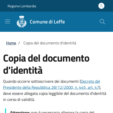
Salta al contenuto principale
Skip to footer content
Regione Lombardia
Comune di Leffe
Briciole di pane
Home
/
Copia del documento d'identità
Copia del documento
d'identità
Quando occorre sottoscrivere dei documenti (
Decreto del
Presidente della Repubblica 28/12/2000, n. 445, art. 47
),
deve essere allegata copia leggibile del documento d'identità
in corso di validità.
Attenzione
: non è necessario allegare la copia del