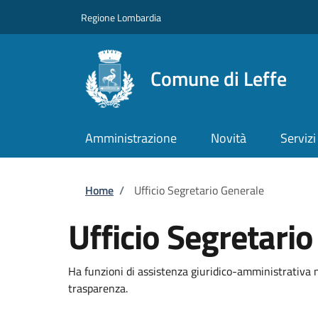
Salta al contenuto principale
Skip to footer content
Regione Lombardia
Comune di Leffe
Amministrazione
Novità
Servizi
Briciole di pane
Home
/
Ufficio Segretario Generale
Ufficio Segretari
Ha funzioni di assistenza giuridico-amministrativa n
trasparenza.