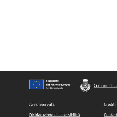
Comune di Le
Footer menu
Area riservata
Crediti
Dichiarazione di accessibilità
Contatt