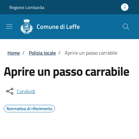
Salta al contenuto principale
Skip to footer content
Regione Lombardia
Comune di Leffe
Briciole di pane
Home
/
Polizia locale
/
Aprire un passo carrabile
Aprire un passo carrabile
Condividi
Normativa di riferimento