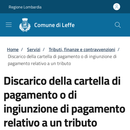
Salta al contenuto principale
Skip to footer content
Regione Lombardia
Comune di Leffe
Briciole di pane
Home
/
Servizi
/
Tributi, finanze e contravvenzioni
/
Discarico della cartella di pagamento o di ingiunzione di
pagamento relativo a un tributo
Discarico della cartella di
pagamento o di
ingiunzione di pagamento
relativo a un tributo