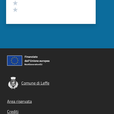
Valuta 2 stelle su 5
Valuta 1 stelle su 5
Comune di Leffe
Footer menu
Area riservata
Crediti