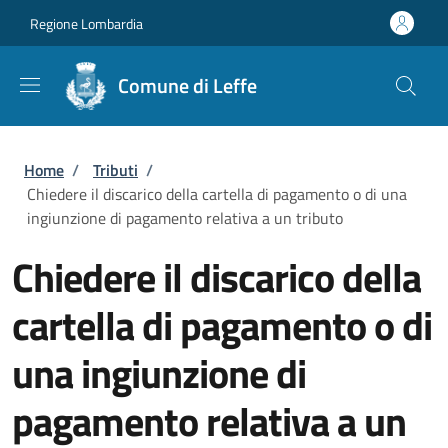
Salta al contenuto principale
Skip to footer content
Regione Lombardia
Comune di Leffe
Briciole di pane
Home
/
Tributi
/
Chiedere il discarico della cartella di pagamento o di una
ingiunzione di pagamento relativa a un tributo
Chiedere il discarico della
cartella di pagamento o di
una ingiunzione di
pagamento relativa a un