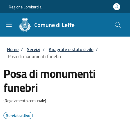
Salta al contenuto principale
Skip to footer content
Regione Lombardia
Comune di Leffe
Briciole di pane
Home
/
Servizi
/
Anagrafe e stato civile
/
Posa di monumenti funebri
Posa di monumenti
funebri
(Regolamento comunale)
Servizio attivo