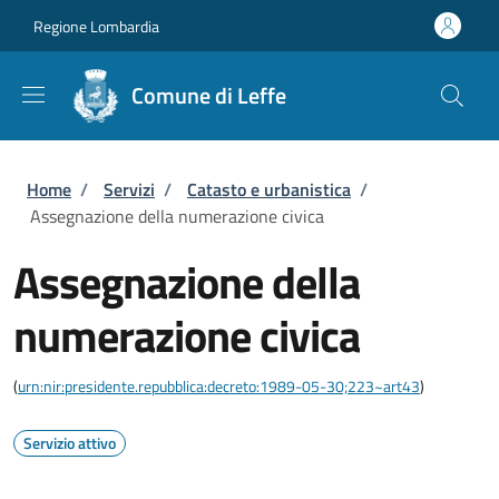
Salta al contenuto principale
Skip to footer content
Regione Lombardia
Comune di Leffe
Briciole di pane
Home
/
Servizi
/
Catasto e urbanistica
/
Assegnazione della numerazione civica
Assegnazione della
numerazione civica
(
urn:nir:presidente.repubblica:decreto:1989-05-30;223~art43
)
Servizio attivo