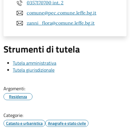
0357170700 int. 2
comune@pec.comune.leffe.bg.it
zanni_flora@comune.leffe.bg.it
Strumenti di tutela
Tutela amministrativa
Tutela giurisdizionale
Argomenti:
Residenza
Categorie:
Catasto e urbanistica
Anagrafe e stato civile