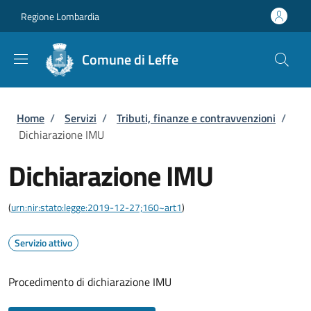
Salta al contenuto principale
Skip to footer content
Regione Lombardia
Comune di Leffe
Briciole di pane
Home
/
Servizi
/
Tributi, finanze e contravvenzioni
/
Dichiarazione IMU
Dichiarazione IMU
(
urn:nir:stato:legge:2019-12-27;160~art1
)
Servizio attivo
Procedimento di dichiarazione IMU