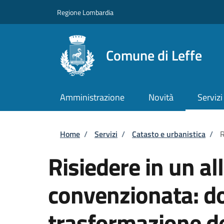
Salta al contenuto principale
Skip to footer content
Regione Lombardia
Comune di Leffe
Amministrazione
Novità
Servizi
Briciole di pane
Home
/
Servizi
/
Catasto e urbanistica
/
R
Risiedere in un all
convenzionata: d
trasformazione del