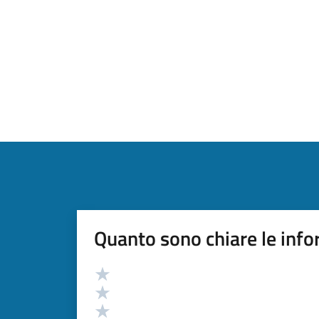
Quanto sono chiare le info
Valutazione
Valuta 5 stelle su 5
Valuta 4 stelle su 5
Valuta 3 stelle su 5