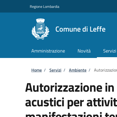
Salta al contenuto principale
Skip to footer content
Regione Lombardia
Comune di Leffe
Amministrazione
Novità
Servizi
Briciole di pane
Home
/
Servizi
/
Ambiente
/
Autorizzazio
Autorizzazione in 
acustici per attiv
manifestazioni t