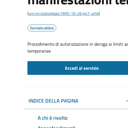
(
urn:nir:stato:legge:1995-10-26;447~art6
)
Servizio attivo
Procedimento di autorizzazione in deroga ai limiti a
temporanee
Accedi al servizio
INDICE DELLA PAGINA
A chi è rivolto