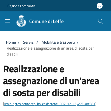
Salta al contenuto principale
Skip to footer content
Regione Lombardia
Comune di Leffe
Briciole di pane
Home
/
Servizi
/
Mobilità e trasporti
/
Realizzazione e assegnazione di un'area di sosta per
disabili
Realizzazione e
assegnazione di un'area
di sosta per disabili
(
urn:nir:presidente.repubblica:decreto:1992-12-16;495~art381
)