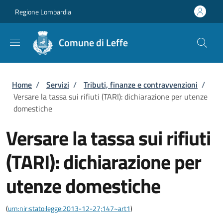
Salta al contenuto principale
Skip to footer content
Regione Lombardia
Comune di Leffe
Briciole di pane
Home
/
Servizi
/
Tributi, finanze e contravvenzioni
/
Versare la tassa sui rifiuti (TARI): dichiarazione per utenze
domestiche
Versare la tassa sui rifiuti
(TARI): dichiarazione per
utenze domestiche
(
urn:nir:stato:legge:2013-12-27;147~art1
)