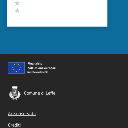
Valuta 2 stelle su 5
Valuta 1 stelle su 5
Comune di Leffe
Footer menu
Area riservata
Crediti