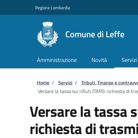
Salta al contenuto principale
Skip to footer content
Regione Lombardia
Comune di Leffe
Amministrazione
Novità
Servizi
Briciole di pane
Home
/
Servizi
/
Tributi, finanze e contravv
Versare la tassa sui rifiuti (TARI): richiesta di 
Versare la tassa su
richiesta di trasmi