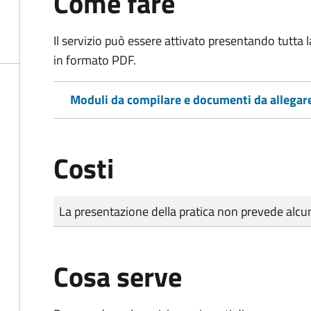
Come fare
Il servizio può essere attivato presentando tutta
in formato PDF.
Moduli da compilare e documenti da allegar
Costi
Tipo di pagamento
Importo
La presentazione della pratica non prevede al
Cosa serve