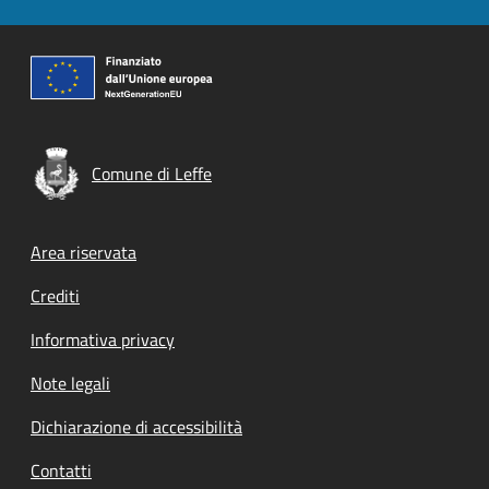
Comune di Leffe
Footer menu
Area riservata
Crediti
Informativa privacy
Note legali
Dichiarazione di accessibilità
Contatti