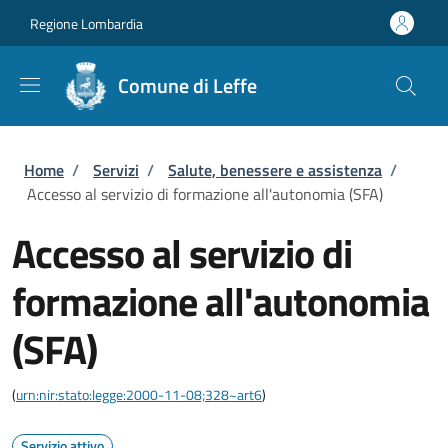
Salta al contenuto principale
Skip to footer content
Regione Lombardia
Comune di Leffe
Briciole di pane
Home
/
Servizi
/
Salute, benessere e assistenza
/
Accesso al servizio di formazione all'autonomia (SFA)
Accesso al servizio di
formazione all'autonomia
(SFA)
(
urn:nir:stato:legge:2000-11-08;328~art6
)
Servizio attivo