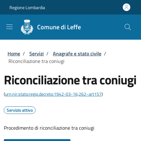
Salta al contenuto principale
Skip to footer content
Regione Lombardia
Comune di Leffe
Briciole di pane
Home
/
Servizi
/
Anagrafe e stato civile
/
Riconciliazione tra coniugi
Riconciliazione tra coniugi
(
urn:nir:stato:regio.decreto:1942-03-16;262~art157
)
Servizio attivo
Procedimento di riconciliazione tra coniugi