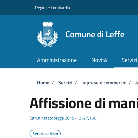
Salta al contenuto principale
Skip to footer content
Regione Lombardia
Comune di Leffe
Amministrazione
Novità
Servizi
Briciole di pane
Home
/
Servizi
/
Imprese e commercio
/
A
Affissione di mani
(
urn:nir:stato:legge:2019-12-27;160
)
Servizio attivo