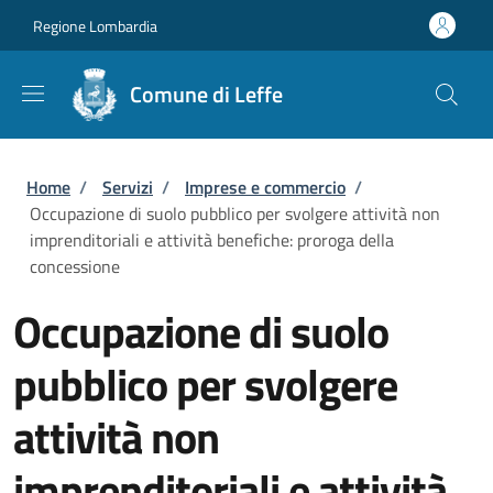
Salta al contenuto principale
Skip to footer content
Regione Lombardia
Comune di Leffe
Briciole di pane
Home
/
Servizi
/
Imprese e commercio
/
Occupazione di suolo pubblico per svolgere attività non
imprenditoriali e attività benefiche: proroga della
concessione
Occupazione di suolo
pubblico per svolgere
attività non
imprenditoriali e attività