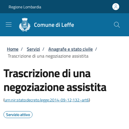
Salta al contenuto principale
Skip to footer content
Regione Lombardia
Comune di Leffe
Briciole di pane
Home
/
Servizi
/
Anagrafe e stato civile
/
Trascrizione di una negoziazione assistita
Trascrizione di una
negoziazione assistita
(
urn:nir:stato:decreto.legge:2014-09-12;132~art6
)
Servizio attivo