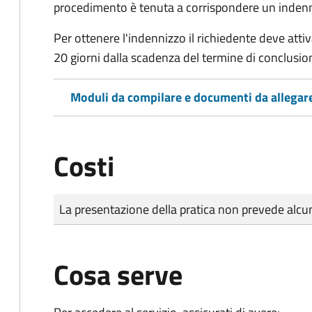
procedimento è tenuta a corrispondere un indenniz
Per ottenere l'indennizzo il richiedente deve attiva
20 giorni dalla scadenza del termine di conclusi
Moduli da compilare e documenti da allegar
Costi
Tipo di pagamento
Importo
La presentazione della pratica non prevede al
Cosa serve