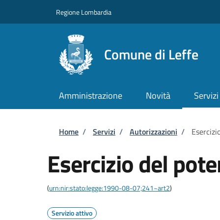
Salta al contenuto principale
Skip to footer content
Regione Lombardia
Comune di Leffe
Amministrazione
Novità
Servizi
Briciole di pane
Home
/
Servizi
/
Autorizzazioni
/
Esercizi
Esercizio del pote
(
urn:nir:stato:legge:1990-08-07;241~art2
)
Servizio attivo