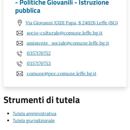
- Politiche Giovanili - Istruzione
pubblica
Via Giovanni XXIII Papa, 8 24026 Leffe (BG)
socio-culturale@comune.leffe.bg.it
assistente_sociale@comune.leffe.bg.it
0357170752
0357170753
comune@pec.comune.leffe.bg.it
Strumenti di tutela
Tutela amministrativa
Tutela giurisdizionale