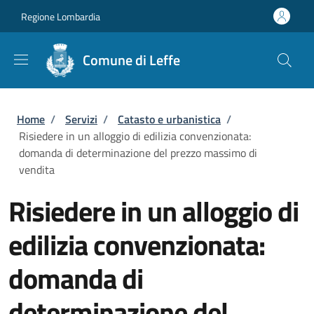
Salta al contenuto principale
Skip to footer content
Regione Lombardia
Comune di Leffe
Briciole di pane
Home
/
Servizi
/
Catasto e urbanistica
/
Risiedere in un alloggio di edilizia convenzionata:
domanda di determinazione del prezzo massimo di
vendita
Risiedere in un alloggio di
edilizia convenzionata:
domanda di
determinazione del