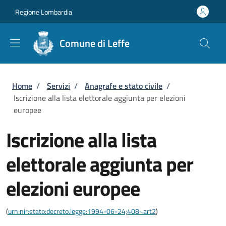
Salta al contenuto principale
Skip to footer content
Regione Lombardia
Comune di Leffe
Briciole di pane
Home
/
Servizi
/
Anagrafe e stato civile
/
Iscrizione alla lista elettorale aggiunta per elezioni
europee
Iscrizione alla lista
elettorale aggiunta per
elezioni europee
(
urn:nir:stato:decreto.legge:1994-06-24;408~art2
)