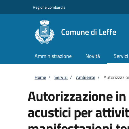
Salta al contenuto principale
Skip to footer content
Regione Lombardia
Comune di Leffe
Amministrazione
Novità
Servizi
Briciole di pane
Home
/
Servizi
/
Ambiente
/
Autorizzazio
Autorizzazione in 
acustici per attiv
manifestazioni t