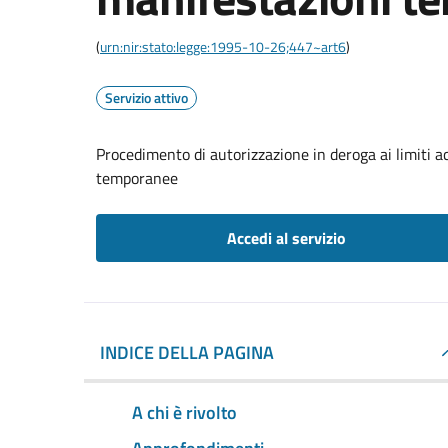
(
urn:nir:stato:legge:1995-10-26;447~art6
)
Servizio attivo
Procedimento di autorizzazione in deroga ai limiti a
temporanee
Accedi al servizio
INDICE DELLA PAGINA
A chi è rivolto