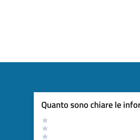
Quanto sono chiare le info
Valutazione
Valuta 5 stelle su 5
Valuta 4 stelle su 5
Valuta 3 stelle su 5