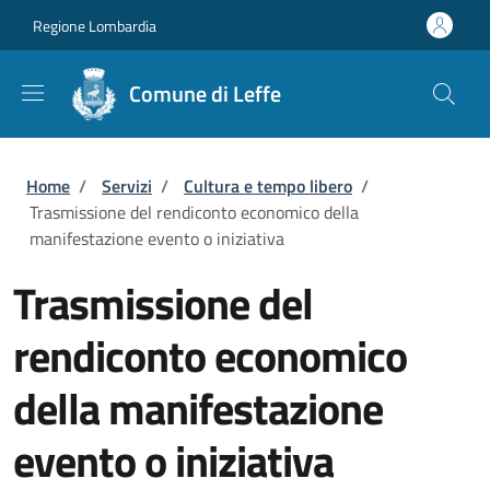
Salta al contenuto principale
Skip to footer content
Regione Lombardia
Comune di Leffe
Briciole di pane
Home
/
Servizi
/
Cultura e tempo libero
/
Trasmissione del rendiconto economico della
manifestazione evento o iniziativa
Trasmissione del
rendiconto economico
della manifestazione
evento o iniziativa