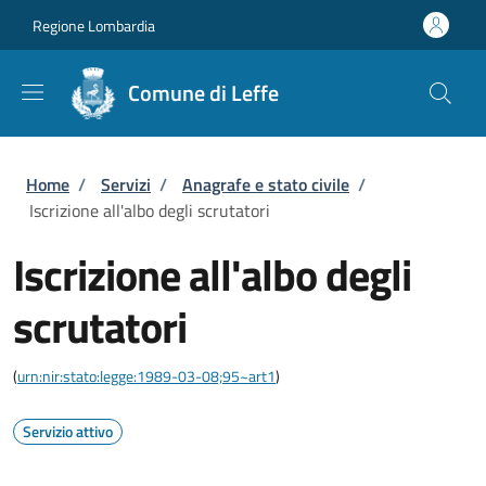
Salta al contenuto principale
Skip to footer content
Regione Lombardia
Comune di Leffe
Briciole di pane
Home
/
Servizi
/
Anagrafe e stato civile
/
Iscrizione all'albo degli scrutatori
Iscrizione all'albo degli
scrutatori
(
urn:nir:stato:legge:1989-03-08;95~art1
)
Servizio attivo