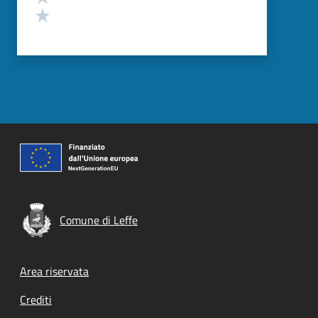
Valuta 1 stelle su 5
Comune di Leffe
Footer menu
Area riservata
Crediti