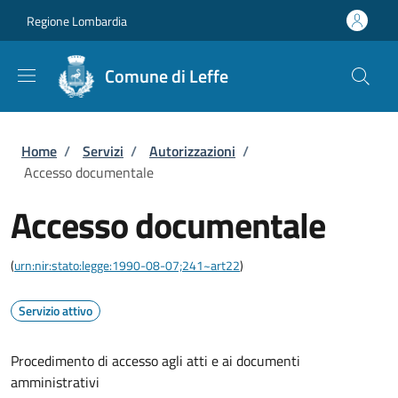
Salta al contenuto principale
Skip to footer content
Regione Lombardia
Comune di Leffe
Briciole di pane
Home
/
Servizi
/
Autorizzazioni
/
Accesso documentale
Accesso documentale
(
urn:nir:stato:legge:1990-08-07;241~art22
)
Servizio attivo
Procedimento di accesso agli atti e ai documenti
amministrativi