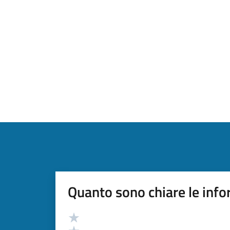
Quanto sono chiare le info
Valutazione
Valuta 5 stelle su 5
Valuta 4 stelle su 5