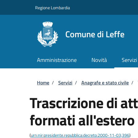
Salta al contenuto principale
Skip to footer content
Regione Lombardia
Comune di Leffe
Amministrazione
Novità
Servizi
Briciole di pane
Home
/
Servizi
/
Anagrafe e stato civile
/
Trascrizione di atti
formati all'estero
(
urn:nir:presidente.repubblica:decreto:2000-11-03;396
)