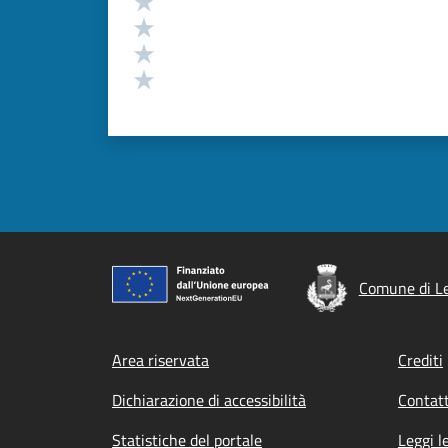
Valuta 3 stelle su 5
Valuta 2 stelle su 5
Valuta 1 stelle su 5
Comune di Le
Footer menu
Area riservata
Crediti
Dichiarazione di accessibilità
Contatt
Statistiche del portale
Leggi l