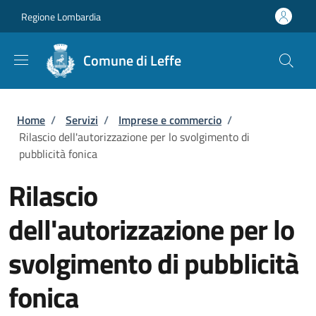
Salta al contenuto principale
Skip to footer content
Regione Lombardia
Comune di Leffe
Briciole di pane
Home
/
Servizi
/
Imprese e commercio
/
Rilascio dell'autorizzazione per lo svolgimento di
pubblicità fonica
Rilascio
dell'autorizzazione per lo
svolgimento di pubblicità
fonica