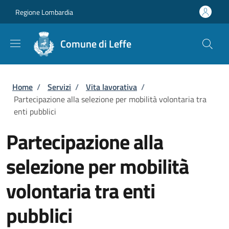
Salta al contenuto principale
Skip to footer content
Regione Lombardia
Comune di Leffe
Briciole di pane
Home
/
Servizi
/
Vita lavorativa
/
Partecipazione alla selezione per mobilità volontaria tra
enti pubblici
Partecipazione alla
selezione per mobilità
volontaria tra enti
pubblici