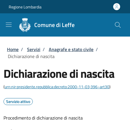
Salta al contenuto principale
Skip to footer content
Regione Lombardia
Comune di Leffe
Briciole di pane
Home
/
Servizi
/
Anagrafe e stato civile
/
Dichiarazione di nascita
Dichiarazione di nascita
(
urn:nir:presidente.repubblica:decreto:2000-11-03;396~art30
)
Servizio attivo
Procedimento di dichiarazione di nascita