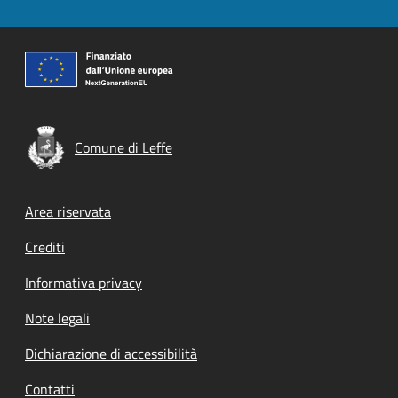
Comune di Leffe
Footer menu
Area riservata
Crediti
Informativa privacy
Note legali
Dichiarazione di accessibilità
Contatti