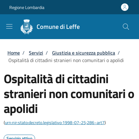
Salta al contenuto principale
Skip to footer content
Regione Lombardia
Comune di Leffe
Briciole di pane
Home
/
Servizi
/
Giustizia e sicurezza pubblica
/
Ospitalità di cittadini stranieri non comunitari o apolidi
Ospitalità di cittadini
stranieri non comunitari o
apolidi
(
urn:nir:stato:decreto.legislativo:1998-07-25;286~art7
)
Servizio attivo