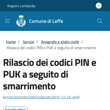
Salta al contenuto principale
Skip to footer content
Regione Lombardia
Comune di Leffe
Briciole di pane
Home
/
Servizi
/
Anagrafe e stato civile
/
Rilascio dei codici PIN e PUK a seguito di smarrimento
Rilascio dei codici PIN e
PUK a seguito di
smarrimento
(
urn:nir:ministero.interno:decreto:2015-12-23~art4
)
Servizio attivo