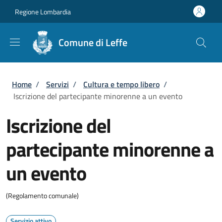
Salta al contenuto principale
Skip to footer content
Regione Lombardia
Comune di Leffe
Briciole di pane
Home
/
Servizi
/
Cultura e tempo libero
/
Iscrizione del partecipante minorenne a un evento
Iscrizione del
partecipante minorenne a
un evento
(Regolamento comunale)
Servizio attivo