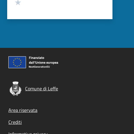
Valuta 1 stelle su 5
Comune di Leffe
Footer menu
Area riservata
Crediti
Informativa privacy