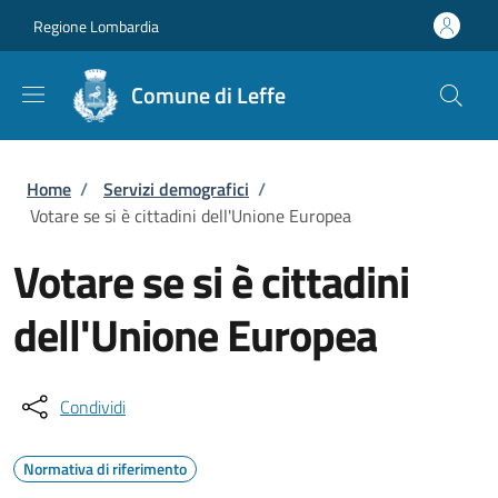
Salta al contenuto principale
Skip to footer content
Regione Lombardia
Comune di Leffe
Briciole di pane
Home
/
Servizi demografici
/
Votare se si è cittadini dell'Unione Europea
Votare se si è cittadini
dell'Unione Europea
Condividi
Normativa di riferimento