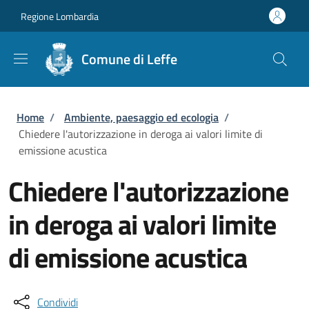
Salta al contenuto principale
Skip to footer content
Regione Lombardia
Comune di Leffe
Briciole di pane
Home
/
Ambiente, paesaggio ed ecologia
/
Chiedere l'autorizzazione in deroga ai valori limite di
emissione acustica
Chiedere l'autorizzazione
in deroga ai valori limite
di emissione acustica
Condividi