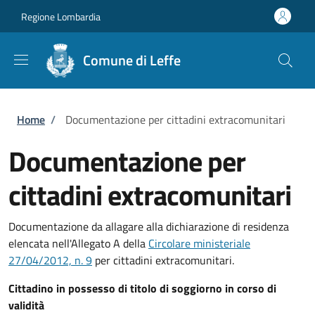
Salta al contenuto principale
Skip to footer content
Regione Lombardia
Comune di Leffe
Briciole di pane
Home
/
Documentazione per cittadini extracomunitari
Documentazione per
cittadini extracomunitari
Documentazione da allagare alla dichiarazione di residenza
elencata nell'Allegato A della
Circolare
ministeriale
27/04/2012, n. 9
per cittadini extracomunitari.
Cittadino in possesso di titolo di soggiorno in corso di
validità