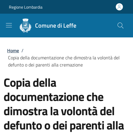
Salta al contenuto principale
Skip to footer content
Regione Lombardia
Comune di Leffe
Briciole di pane
Home
/
Copia della documentazione che dimostra la volontà del
defunto o dei parenti alla cremazione
Copia della
documentazione che
dimostra la volontà del
defunto o dei parenti alla