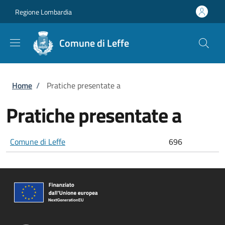
Salta al contenuto principale
Skip to footer content
Regione Lombardia
Comune di Leffe
Briciole di pane
Home
/
Pratiche presentate a
Pratiche presentate a
Comune di Leffe
696