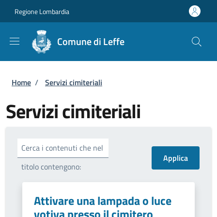
Salta al contenuto principale
Skip to footer content
Regione Lombardia
Comune di Leffe
Briciole di pane
Home
/
Servizi cimiteriali
Servizi cimiteriali
Cerca i contenuti che nel
titolo contengono:
Attivare una lampada o luce
votiva presso il cimitero