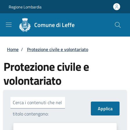
Salta al contenuto principale
Skip to footer content
Regione Lombardia
Comune di Leffe
Briciole di pane
Home
/
Protezione civile e volontariato
Protezione civile e
volontariato
Cerca i contenuti che nel
titolo contengono: