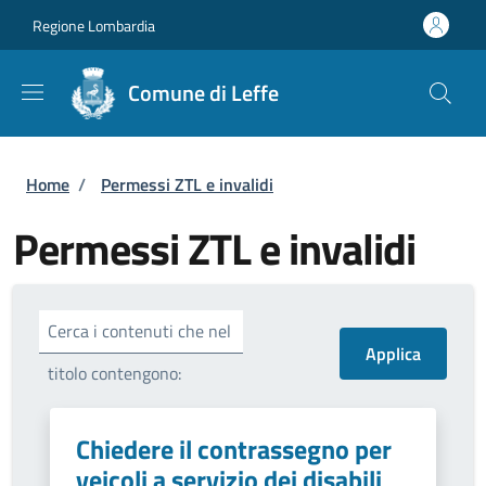
Salta al contenuto principale
Skip to footer content
Regione Lombardia
Comune di Leffe
Briciole di pane
Home
/
Permessi ZTL e invalidi
Permessi ZTL e invalidi
Cerca i contenuti che nel
titolo contengono:
Chiedere il contrassegno per
veicoli a servizio dei disabili