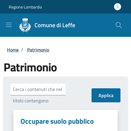
Salta al contenuto principale
Skip to footer content
Regione Lombardia
Comune di Leffe
Briciole di pane
Home
/
Patrimonio
Patrimonio
Cerca i contenuti che nel
titolo contengono:
Occupare suolo pubblico