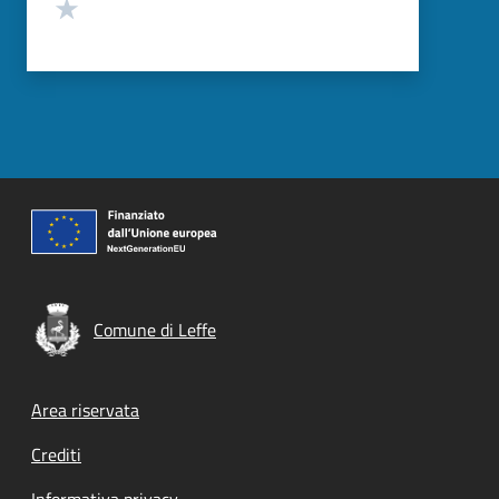
Valuta 1 stelle su 5
Comune di Leffe
Footer menu
Area riservata
Crediti