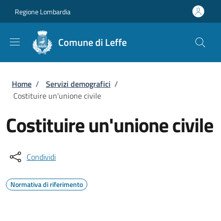
Salta al contenuto principale
Skip to footer content
Regione Lombardia
Comune di Leffe
Briciole di pane
Home
/
Servizi demografici
/
Costituire un'unione civile
Costituire un'unione civile
Condividi
Normativa di riferimento