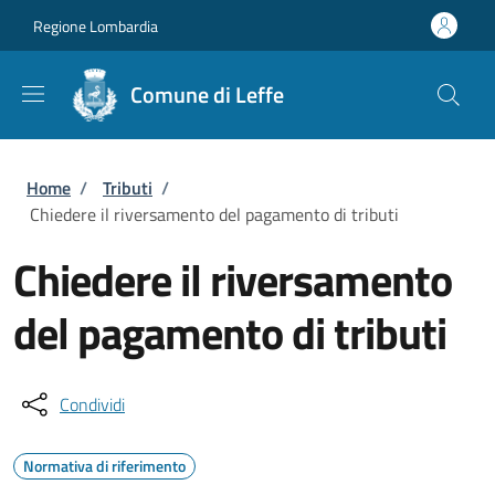
Salta al contenuto principale
Skip to footer content
Regione Lombardia
Comune di Leffe
Briciole di pane
Home
/
Tributi
/
Chiedere il riversamento del pagamento di tributi
Chiedere il riversamento
del pagamento di tributi
Condividi
Normativa di riferimento