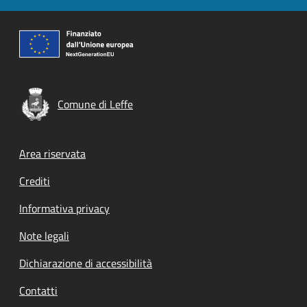
Comune di Leffe
Footer menu
Area riservata
Crediti
Informativa privacy
Note legali
Dichiarazione di accessibilità
Contatti