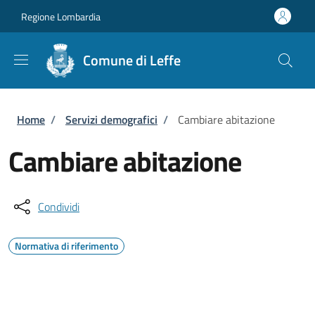
Salta al contenuto principale
Skip to footer content
Regione Lombardia
Comune di Leffe
Briciole di pane
Home
/
Servizi demografici
/
Cambiare abitazione
Cambiare abitazione
Condividi
Normativa di riferimento