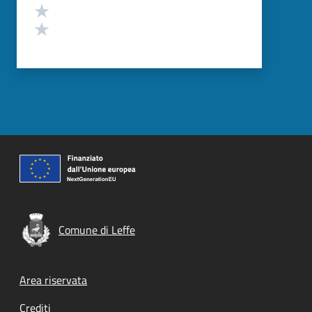
Valuta 2 stelle su 5
Valuta 1 stelle su 5
Comune di Leffe
Footer menu
Area riservata
Crediti