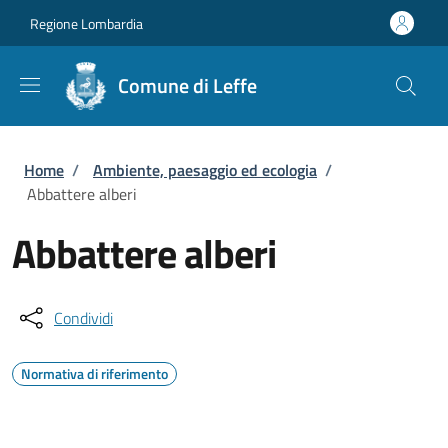
Salta al contenuto principale
Skip to footer content
Regione Lombardia
Comune di Leffe
Briciole di pane
Home
/
Ambiente, paesaggio ed ecologia
/
Abbattere alberi
Abbattere alberi
Condividi
Normativa di riferimento