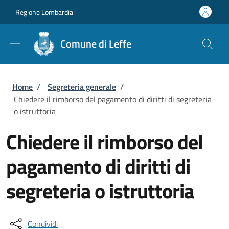
Salta al contenuto principale
Skip to footer content
Regione Lombardia
Comune di Leffe
Briciole di pane
Home
/
Segreteria generale
/
Chiedere il rimborso del pagamento di diritti di segreteria
o istruttoria
Chiedere il rimborso del
pagamento di diritti di
segreteria o istruttoria
Condividi