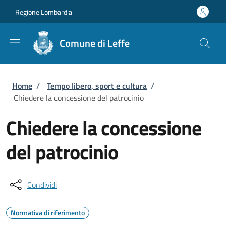
Salta al contenuto principale
Skip to footer content
Regione Lombardia
Comune di Leffe
Briciole di pane
Home
/
Tempo libero, sport e cultura
/
Chiedere la concessione del patrocinio
Chiedere la concessione
del patrocinio
Condividi
Normativa di riferimento