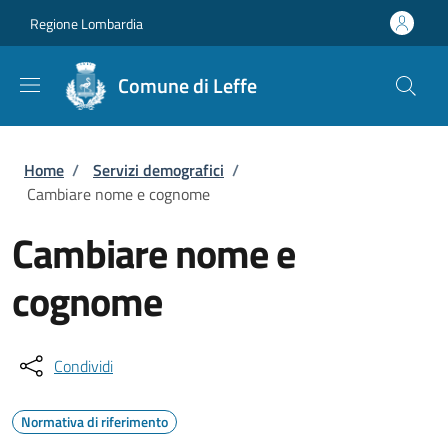
Salta al contenuto principale
Skip to footer content
Regione Lombardia
Comune di Leffe
Briciole di pane
Home
/
Servizi demografici
/
Cambiare nome e cognome
Cambiare nome e
cognome
Condividi
Normativa di riferimento