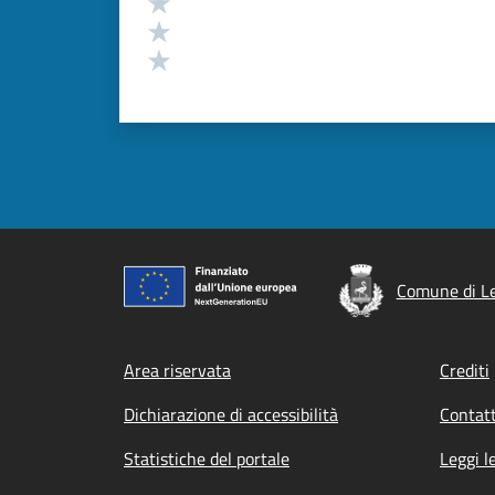
Valuta 3 stelle su 5
Valuta 2 stelle su 5
Valuta 1 stelle su 5
Comune di Le
Footer menu
Area riservata
Crediti
Dichiarazione di accessibilità
Contatt
Statistiche del portale
Leggi l