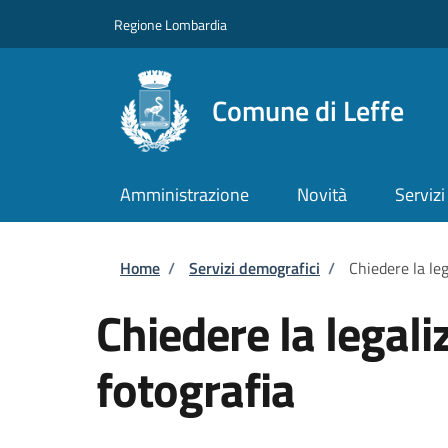
Salta al contenuto principale
Skip to footer content
Regione Lombardia
Comune di Leffe
Amministrazione
Novità
Servizi
Briciole di pane
Home
/
Servizi demografici
/
Chiedere la leg
Chiedere la legali
fotografia